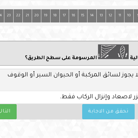
4
23
22
21
20
19
18
17
16
15
14
13
12
11
10
المرسومة على سطح الطريق؟
يجوز لسائق المركبة أو الحيوان السير أو الوقوف
ر لاصعاد وإنزال الركاب فقط.
تحقق من الاجابة
التال