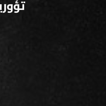
تؤوري