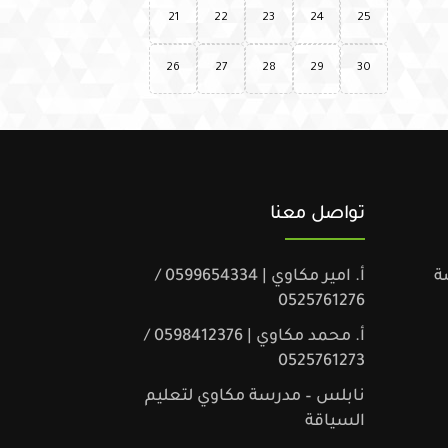
21
22
23
24
25
26
27
28
29
30
تواصل معنا
ة
أ. امير مكاوي | 0599654334 /
0525761276
أ. محمد مكاوي | 0598412376 /
0525761273
نابلس – مدرسة مكاوي لتعليم
السياقة