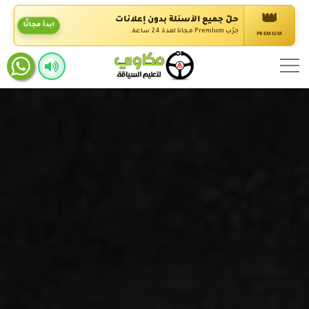
👑
حلّ جميع الأسئلة بدون إعلانات
ابدأ مجانًا
جرّب Premium مجانًا لمدة 24 ساعة.
PREMIUM