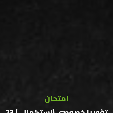
امتحان
تؤوريا خصوصي (استكمالي) 23