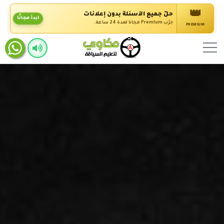
👑
حلّ جميع الأسئلة بدون إعلانات
ابدأ مجانًا
جرّب Premium مجانًا لمدة 24 ساعة.
PREMIUM