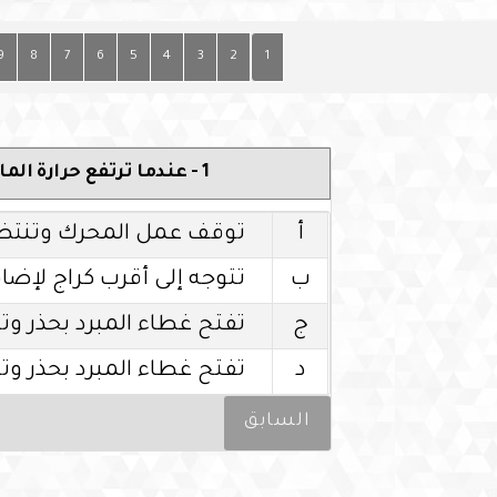
9
8
7
6
5
4
3
2
1
1 - عندما ترتفع حرارة الماء في المحرك وتريد إضافة ماء فكيف تفعل ذلك :
أ
توقف عمل المحرك وتنتظر 
ب
تتوجه إلى أقرب كراج لإضاف
ج
تفتح غطاء المبرد بحذر و
د
تفتح غطاء المبرد بحذر و
السابق