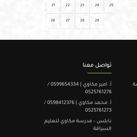
21
22
23
24
25
26
27
28
29
تواصل معنا
ة
أ. امير مكاوي | 0599654334 /
0525761276
أ. محمد مكاوي | 0598412376 /
0525761273
نابلس – مدرسة مكاوي لتعليم
السياقة