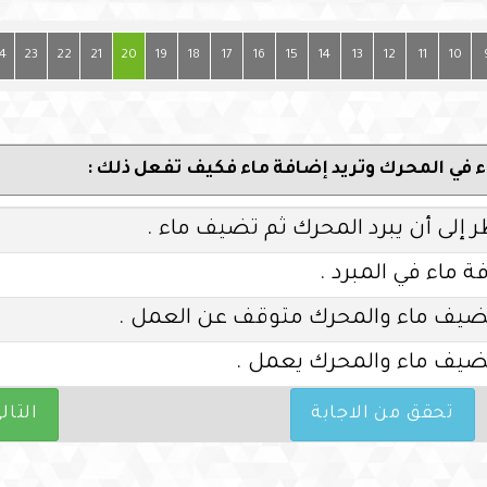
4
23
22
21
20
19
18
17
16
15
14
13
12
11
10
إلى أن يبرد المحرك ثم تضيف ماء .
ة ماء في المبرد .
تضيف ماء والمحرك متوقف عن العمل .
تضيف ماء والمحرك يعمل .
تحقق من الاجابة
التال