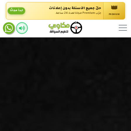
👑
حلّ جميع الأسئلة بدون إعلانات
ابدأ مجانًا
جرّب Premium مجانًا لمدة 24 ساعة.
PREMIUM