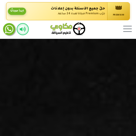
👑
حلّ جميع الأسئلة بدون إعلانات
ابدأ مجانًا
جرّب Premium مجانًا لمدة 24 ساعة.
PREMIUM