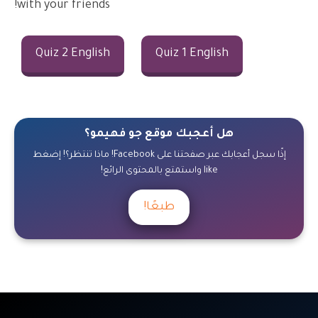
with your friends!
Quiz 2 English
Quiz 1 English
هل أعجبك موقع جو فهيمو؟
إذًا سجل أعجابك عبر صفحتنا على Facebook! ماذا تنتظر؟! إضغط
like واستمتع بالمحتوى الرائع!
طبعًا!